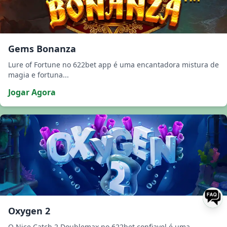
Gems Bonanza
Lure of Fortune no 622bet app é uma encantadora mistura de
magia e fortuna...
Jogar Agora
Oxygen 2
O Nice Catch 2 Doublemax no 622bet confiavel é uma