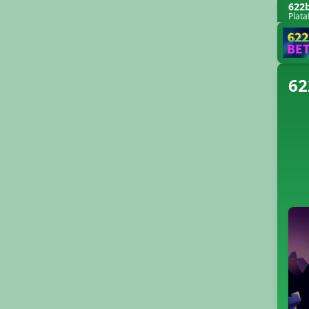
622
Plata
62