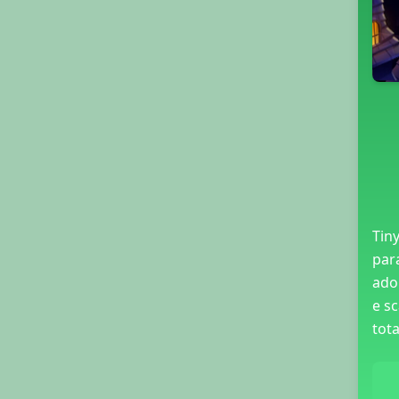
Tin
para
ado
e s
tot