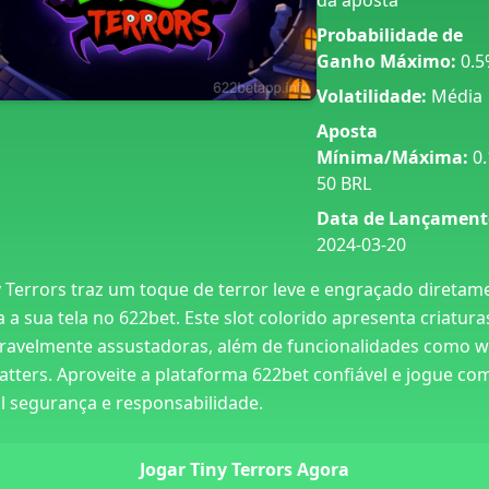
da aposta
Probabilidade de
Ganho Máximo:
0.5
Volatilidade:
Média
Aposta
Mínima/Máxima:
0.
50 BRL
Data de Lançament
2024-03-20
y Terrors traz um toque de terror leve e engraçado diretam
 a sua tela no 622bet. Este slot colorido apresenta criatura
ravelmente assustadoras, além de funcionalidades como w
catters. Aproveite a plataforma 622bet confiável e jogue co
al segurança e responsabilidade.
Jogar Tiny Terrors Agora