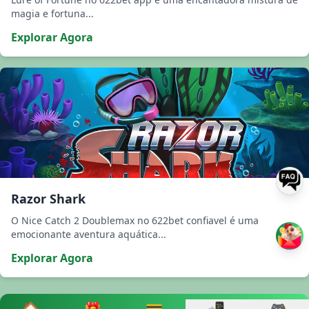
magia e fortuna...
Explorar Agora
Razor Shark
O Nice Catch 2 Doublemax no 622bet confiavel é uma
emocionante aventura aquática...
Explorar Agora
🏠
🎁
💳
📲
🎮